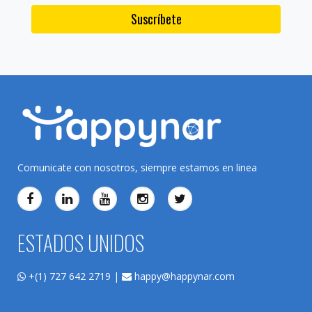
Suscríbete
Comunicate con nosotros, siempre estamos en linea
ESTADOS UNIDOS
+(1) 727 642 2719 |
happy@happynar.com