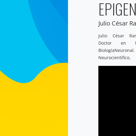
EPIGEN
Julio César R
Julio César Ram
Escritor, Ne
Doctor en N
Deportista, Form
BiologíaNeuron
Neurocientífi