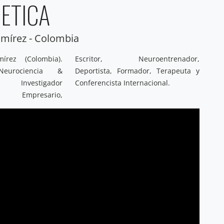
ETICA
amírez - Colombia
írez (Colombia).
uroentrenador,
eurociencia &
ador, Terapeuta y
al. Investigador
Conferencista Internacional.
co, Empresario,