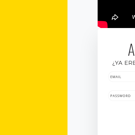
A
¿YA ER